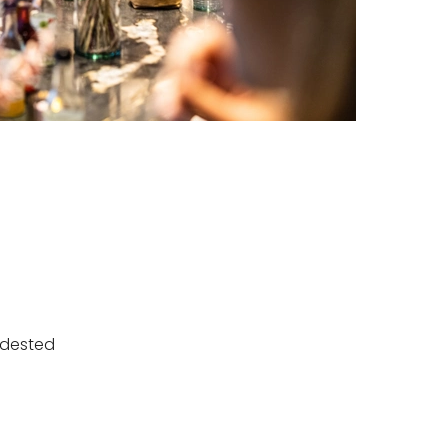
ndested