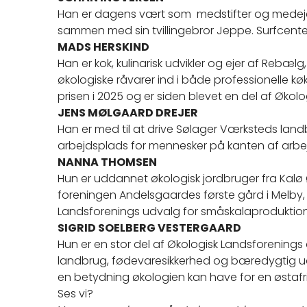
Han er dagens vært som medstifter og medejer
sammen med sin tvillingebror Jeppe. Surfcente
MADS HERSKIND
Han er kok, kulinarisk udvikler og ejer af Rebæl
økologiske råvarer ind i både professionelle
prisen i 2025 og er siden blevet en del af Øko
JENS MØLGAARD DREJER
Han er med til at drive Sølager Værksteds land
arbejdsplads for mennesker på kanten af arb
NANNA THOMSEN
Hun er uddannet økologisk jordbruger fra Kalø
foreningen Andelsgaardes første gård i Melby, 
Landsforenings udvalg for småskalaproduktion
SIGRID SOELBERG VESTERGAARD
Hun er en stor del af Økologisk Landsforenings a
landbrug, fødevaresikkerhed og bæredygtig udvik
en betydning økologien kan have for en østafri
Ses vi?