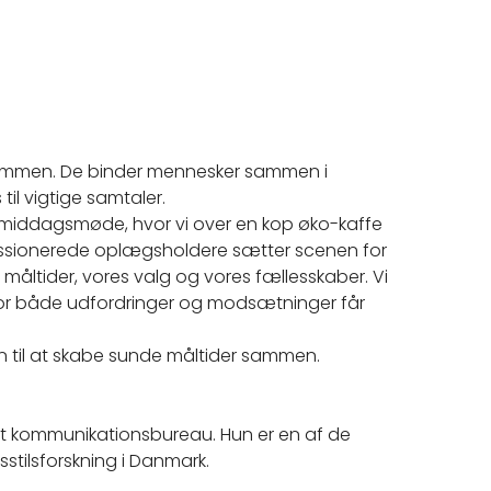
 sammen. De binder mennesker sammen i
til vigtige samtaler.
ftermiddagsmøde, hvor vi over en kop øko-kaffe
 Passionerede oplægsholdere sætter scenen for
måltider, vores valg og vores fællesskaber. Vi
vor både udfordringer og modsætninger får
n til at skabe sunde måltider sammen.
eget kommunikationsbureau. Hun er en af de
stilsforskning i Danmark.