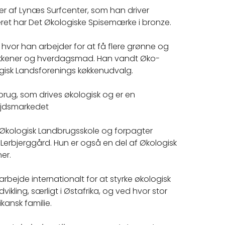
 af Lynæs Surfcenter, som han driver
ret har Det Økologiske Spisemærke i bronze.
g, hvor han arbejder for at få flere grønne og
 køkkener og hverdagsmad. Han vandt Øko-
logisk Landsforenings køkkenudvalg.
brug, som drives økologisk og er en
ejdsmarkedet
 Økologisk Landbrugsskole og forpagter
Lerbjerggård. Hun er også en del af Økologisk
er.
rbejde internationalt for at styrke økologisk
ling, særligt i Østafrika, og ved hvor stor
kansk familie.