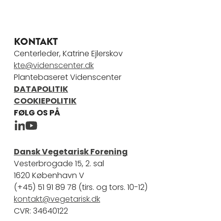
KONTAKT
Centerleder, Katrine Ejlerskov
kte@videnscenter.dk
Plantebaseret Videnscenter
DATAPOLITIK
COOKIEPOLITIK
FØLG OS PÅ
Plantebaseret Videnscenter Linkedin
Plantebaseret Videncenter Youtube
Dansk Vegetarisk Forening
Vesterbrogade 15, 2. sal
1620 København V
(+45) 51 91 89 78 (tirs. og tors. 10-12)
kontakt@vegetarisk.dk
CVR: 34640122