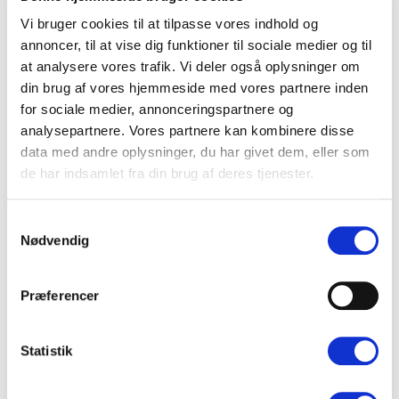
Vi bruger cookies til at tilpasse vores indhold og
annoncer, til at vise dig funktioner til sociale medier og til
at analysere vores trafik. Vi deler også oplysninger om
Plant-Rich Dining Experiences for Conferences
din brug af vores hjemmeside med vores partnere inden
and Meetings
for sociale medier, annonceringspartnere og
A Guide for Kitchen and Serving Staff
analysepartnere. Vores partnere kan kombinere disse
data med andre oplysninger, du har givet dem, eller som
de har indsamlet fra din brug af deres tjenester.
Titelgenerator
Samtykkevalg
Nødvendig
Præferencer
Statistik