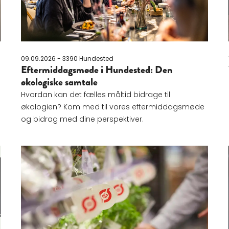
09.09.2026 - 3390 Hundested
Eftermiddagsmøde i Hundested: Den
økologiske samtale
Hvordan kan det fælles måltid bidrage til
økologien? Kom med til vores eftermiddagsmøde
og bidrag med dine perspektiver.
skarpere hjerne og en velfungerende tarm (København)
Læs mere om Webinar: Økologisk Markedsupdate -