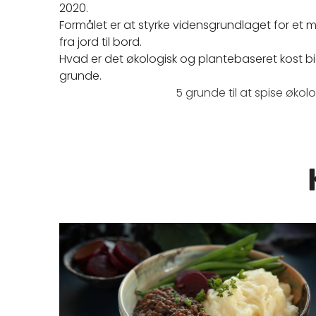
2020.
Formålet er at styrke vidensgrundlaget for et
fra jord til bord.
Hvad er det økologisk og plantebaseret kost bidra
grunde.
5 grunde til at spise øko
Læs mere om Udviklingsforløb: Flere bælgfrug