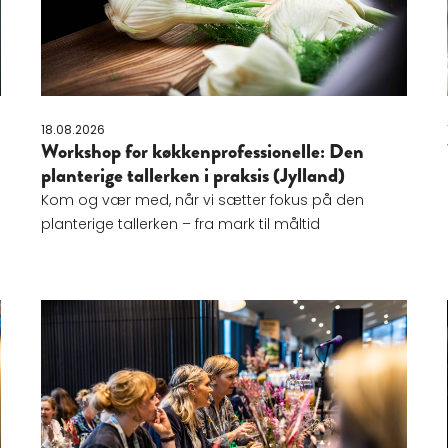
18.08.2026
Workshop for køkkenprofessionelle: Den
planterige tallerken i praksis (Jylland)
Kom og vær med, når vi sætter fokus på den
planterige tallerken – fra mark til måltid
en økologiske samtale
Læs mere om Eftermiddagsmøde i Hundested: Den 