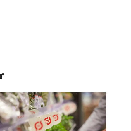
r
 planterige tallerken i praksis (Jylland)
Læs mere om Webinar: Økologisk Markedsupdate - Dagl