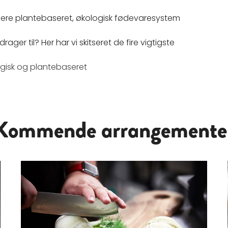
 mere plantebaseret, økologisk fødevaresystem
ger til? Her har vi skitseret de fire vigtigste
logisk og plantebaseret
Kommende arrangemente
ter på menuen i spisesalen
Læs mere om Workshop for køkkenprofessionelle: Den