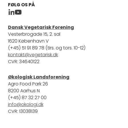
FØLG OS PÅ
Plantebaseret Videnscenter Linkedin
Plantebaseret Videncenter Youtube
Dansk Vegetarisk Forening
Vesterbrogade 15, 2. sal
1620 København V
(+45) 51 91 89 78 (tirs. og tors. 10-12)
kontakt@vegetarisk.dk
CVR: 34640122
Økologisk Landsforening
Agro Food Park 26
8200 Aarhus N
(+45) 87 32 27 00
info@okologi.dk
CVR: 13038139