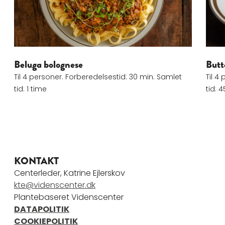
Beluga bolognese
Butt
Til 4 personer. Forberedelsestid: 30 min. Samlet
Til 4
tid: 1 time
tid: 
KONTAKT
Centerleder, Katrine Ejlerskov
kte@videnscenter.dk
Plantebaseret Videnscenter
DATAPOLITIK
COOKIEPOLITIK