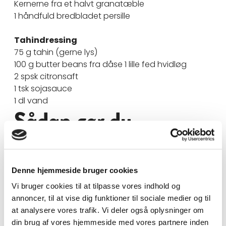
Kernerne fra et halvt granatæble
1 håndfuld bredbladet persille
Tahindressing
75 g tahin (gerne lys)
100 g butter beans fra dåse 1 lille fed hvidløg
2 spsk citronsaft
1 tsk sojasauce
1 dl vand
Sådan gør du
Blomkålen bliver mør og smagfuld og serveres
med en lækker tahindressing og sprøde
granatæblekerner. Det bagte blomkål kan
Denne hjemmeside bruger cookies
serveres ved siden af en proteinholdig
Vi bruger cookies til at tilpasse vores indhold og
bønnesalat eller brydes op i buketter og spises i
annoncer, til at vise dig funktioner til sociale medier og til
wraps eller pitabrød med hummus og syltede
at analysere vores trafik. Vi deler også oplysninger om
rødløg. Blomkålen kan også skæres i skiver og
din brug af vores hjemmeside med vores partnere inden
fungere som “blomkålssteak”.