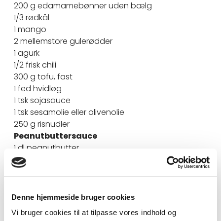
200 g edamamebønner uden bælg
1/3 rødkål
1 mango
2 mellemstore gulerødder
1 agurk
1/2 frisk chili
300 g tofu, fast
1 fed hvidløg
1 tsk sojasauce
1 tsk sesamolie eller olivenolie
250 g risnudler
Peanutbuttersauce
1 dl peanutbutter
1 lille fed hvidløg
1 spsk finthakket ingefær
5 spsk vand
1 spsk soya
Denne hjemmeside bruger cookies
Saften fra 1 limefrugt
Vi bruger cookies til at tilpasse vores indhold og
Topping