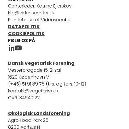
Centerleder, Katrine Ejlerskov
kte@videnscenter.dk
Plantebaseret Videnscenter
DATAPOLITIK
COOKIEPOLITIK
FØLG OS PÅ
Plantebaseret Videnscenter Linkedin
Plantebaseret Videncenter Youtube
Dansk Vegetarisk Forening
Vesterbrogade 15, 2. sal
1620 København V
(+45) 51 91 89 78 (tirs. og tors. 10-12)
kontakt@vegetarisk.dk
CVR: 34640122
Økologisk Landsforening
Agro Food Park 26
8200 Aarhus N