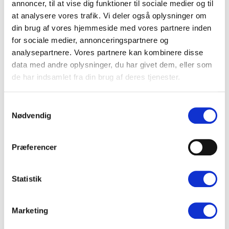
annoncer, til at vise dig funktioner til sociale medier og til
1 håndfuld frisk mynte
at analysere vores trafik. Vi deler også oplysninger om
1 håndfuld friske koriander
din brug af vores hjemmeside med vores partnere inden
3 spsk sesamfrø (kan undlades)
for sociale medier, annonceringspartnere og
Sådan gør du
analysepartnere. Vores partnere kan kombinere disse
data med andre oplysninger, du har givet dem, eller som
Tofu har med god grund haft en central plads i
de har indsamlet fra din brug af deres tjenester.
det asiatiske køkken i årtusinder. Tofu, som
fremstilles af sojabønner, fås i mange varianter
Samtykkevalg
og kan tilberedes på adskillige måder. Her
Nødvendig
inspirerer vi til brug af tofu i en lækker nudelsalat
med bl.a. mango, rødkål, mynte og
Præferencer
peanutbuttersauce.
Vietnamesisk nudelsalat
Skær broccolihovedet i små buketter og stokken i
Statistik
tynde strimler. Kog det med edamamebønner i to
minutter. Snit rødkål fint på et mandolinjern. Skræl
mangoen og skær den i tern. Snit gulerødder,
Marketing
agurk og chili i fintsnittede strimler. Skær tofuen i