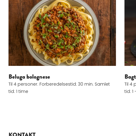
Læs mere om Beluga bolognese
Læs 
Beluga bolognese
Bagt
Til 4 personer. Forberedelsestid: 30 min. Samlet
Til 4
tid: 1 time
tid: 1
KONTAKT