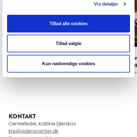
Vis detaljer
Tillad alle cookies
Tillad valgte
SustainLife - Bridging homes and
Grøn
professional kitchens
omst
Kun nødvendige cookies
2026-2028
2025
KONTAKT
Centerleder, Katrine Ejlerskov
kte@videnscenter.dk