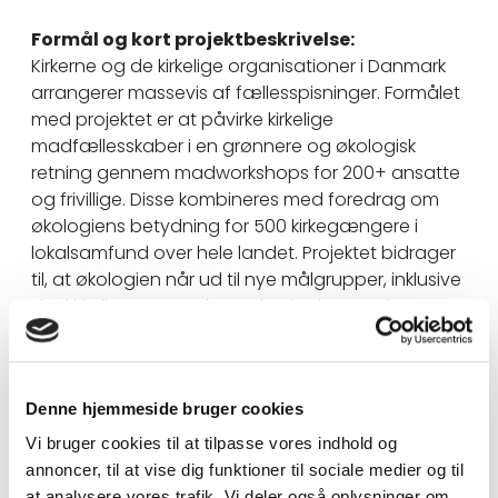
Formål og kort projektbeskrivelse:
Kirkerne og de kirkelige organisationer i Danmark
arrangerer massevis af fællesspisninger. Formålet
med projektet er at påvirke kirkelige
madfællesskaber i en grønnere og økologisk
retning gennem madworkshops for 200+ ansatte
og frivillige. Disse kombineres med foredrag om
økologiens betydning for 500 kirkegængere i
lokalsamfund over hele landet. Projektet bidrager
til, at økologien når ud til nye målgrupper, inklusive
det kirkelige Danmark som institution og de
mange måltidsfællesskaber, som kirkerne og de
kirkelige organisationer faciliterer.
Denne hjemmeside bruger cookies
Finansiering (fond):
Vi bruger cookies til at tilpasse vores indhold og
Fonden for økologisk landbrug
annoncer, til at vise dig funktioner til sociale medier og til
Projektleder
:
at analysere vores trafik. Vi deler også oplysninger om