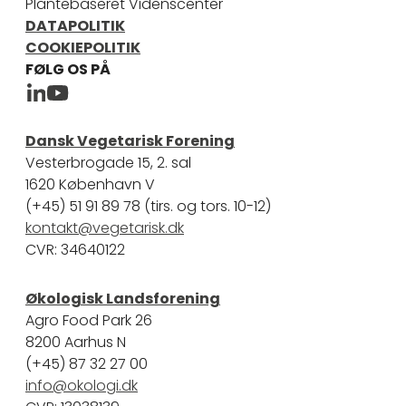
Plantebaseret Videnscenter
DATAPOLITIK
COOKIEPOLITIK
FØLG OS PÅ
Plantebaseret Videnscenter Linkedin
Plantebaseret Videncenter Youtube
Dansk Vegetarisk Forening
Vesterbrogade 15, 2. sal
1620 København V
(+45) 51 91 89 78 (tirs. og tors. 10-12)
kontakt@vegetarisk.dk
CVR: 34640122
Økologisk Landsforening
Agro Food Park 26
8200 Aarhus N
(+45) 87 32 27 00
info@okologi.dk