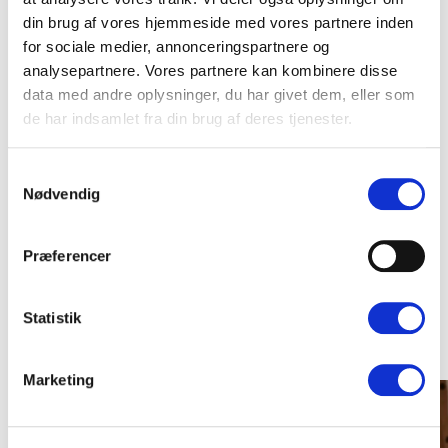
Sofie Larsen Kure, Grøn Kirke
din brug af vores hjemmeside med vores partnere inden
Projektmedarbejdere i DVF: Jeanne
for sociale medier, annonceringspartnere og
Svalebech og Martin Keller
analysepartnere. Vores partnere kan kombinere disse
Partnere (evt.):
data med andre oplysninger, du har givet dem, eller som
Projektperiode:
de har indsamlet fra din brug af deres tjenester.
Januar 2026 - december 2026
Samtykkevalg
Nødvendig
Præferencer
Andre projekter
Statistik
Marketing
Læs mere om SustainLife - Bridging homes and profes
Læs 